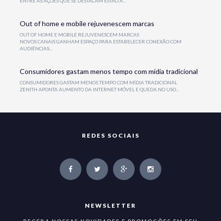
ENTRE AS AÇÕES QUE SE DESTACAM ESTÃO A...
Out of home e mobile rejuvenescem marcas
OUT OF HOME E MOBILE REJUVENESCEM MARCAS
NOVOS CANAIS GANHAM ESPAÇO PARA ESTABELECER CONEXÃO COM
AUDIÊNCIAS...
Consumidores gastam menos tempo com mídia tradicional
CONSUMIDORES GASTAM MENOS TEMPO COM MÍDIA TRADICIONAL
ZENITH APONTA AUMENTO DA INTERNET MÓVEL E QUEDA NO USO...
REDES SOCIAIS
NEWSLETTER